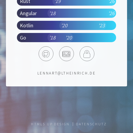
Rust
'19
'26
Angular
'18
'26
Kotlin
'20
'23
Go
'18
'20
GITHUB
E-MAIL
ETOPA
LENNART@LTHEINRICH.DE
HTML5 UP DESIGN
DATENSCHUTZ